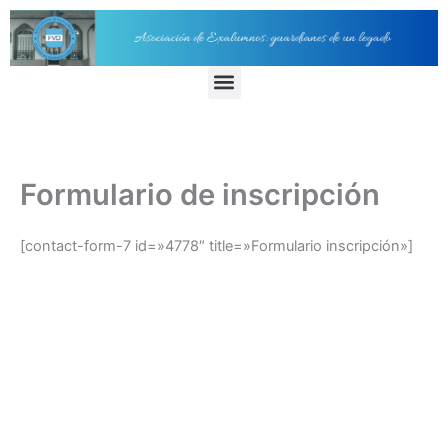
Ir
al
contenido
Menu
Formulario de inscripción
[contact-form-7 id=»4778″ title=»Formulario inscripción»]